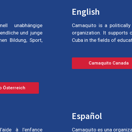
English
nell unabhängige
Camaquito is a politically 
ugendliche und junge
organization. It supports 
en Bildung, Sport,
Cuba in the fields of educat
Camaquito Canada
 Österreich
Español
’aide à l’enfance
Camaquito es una organizac