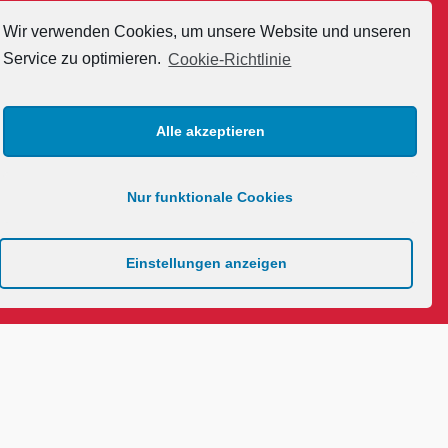
création,
entrepreneur,
Wir verwenden Cookies, um unsere Website und unseren
modératrice, modèle
Service zu optimieren.
Cookie-Richtlinie
et ancienne Miss
Suisse
Alle akzeptieren
Nur funktionale Cookies
Einstellungen anzeigen