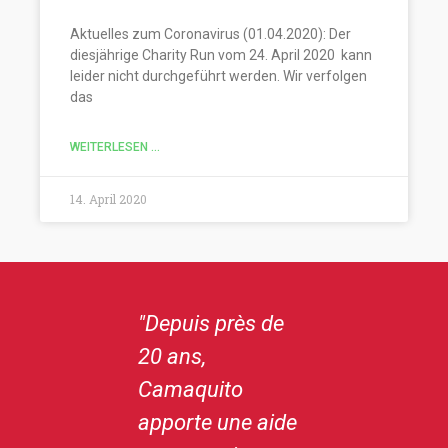
Aktuelles zum Coronavirus (01.04.2020): Der
diesjährige Charity Run vom 24. April 2020 kann
leider nicht durchgeführt werden. Wir verfolgen
das
WEITERLESEN ...
14. April 2020
Depuis près de
„Depuis sa
„
0 ans,
création en 2001,
s
amaquito
je suis
l
pporte une aide
ambassadrice de
s