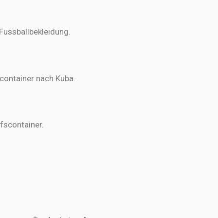
 Fussballbekleidung.
scontainer nach Kuba.
lfscontainer.