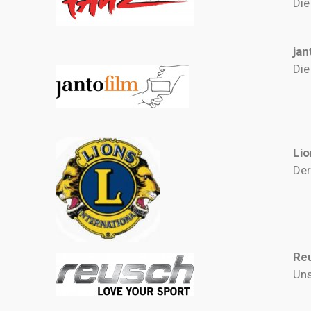
Die
jan
Die
Lio
Der
Re
Uns