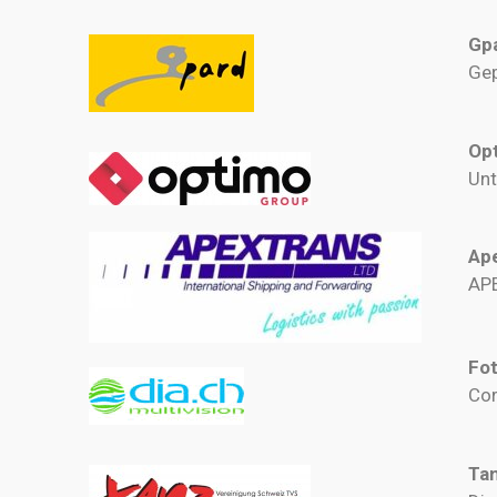
Gp
Gep
Op
Unt
Ape
APE
Fot
Cor
Ta