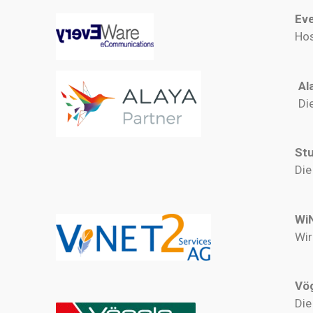
Ev
Ho
Al
Di
Stu
Die
Wi
Wir
Vö
Die