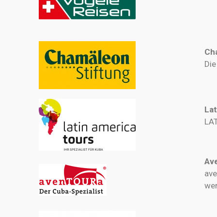
Ch
Die
La
LAT
Av
ave
wer