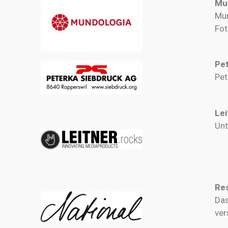
Mu
Mu
Fot
Pe
Pet
Lei
Unt
Res
Das
ver