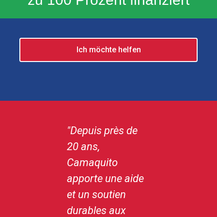
Ich möchte helfen
"Depuis près de
„Depuis sa
20 ans,
création en 2001,
Camaquito
je suis
apporte une aide
ambassadrice de
et un soutien
Camaquito. La
durables aux
coopération avec