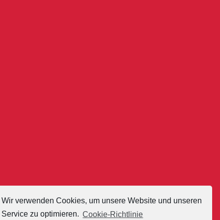
Camaquito!“
Anita Buri, Baden
Ambassadrice de
Camaquito depuis sa
création,
entrepreneur,
modératrice, modèle
et ancienne Miss
Suisse
Wir verwenden Cookies, um unsere Website und unseren
Service zu optimieren.
Cookie-Richtlinie