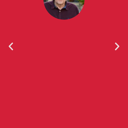
de Camaquito. Je
respecte
l'engagement et la
persévérance de
Mark Kuster.
Camaquito
apporte son
soutien là où c'est
nécessaire. Les
Cubains
l'apprécient
énormément.
Bravo à