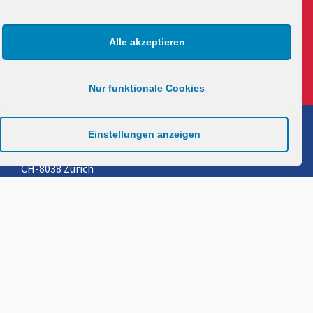
Alle akzeptieren
Nur funktionale Cookies
Kinderhilfsorganisation Camaquito International
Einstellungen anzeigen
Nidelbadstrasse 82
CH-8038 Zürich
Telefon +41 43 300 33 90
info@camaquito.org
Camaquito Schweiz