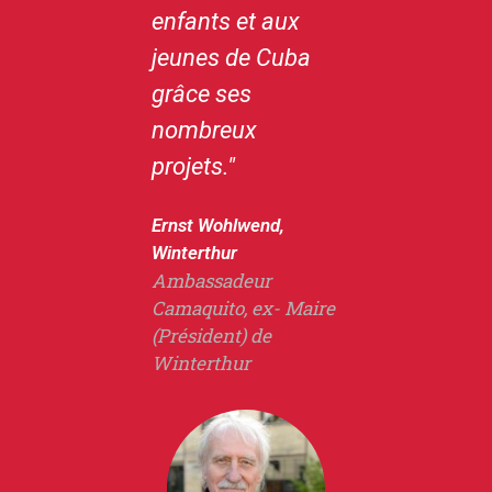
enfants et aux
tous les
jeunes de Cuba
volontaires me
grâce ses
procure de la joie.
nombreux
Je ressens une
projets."
énergie positive.
Camaquito
Ernst Wohlwend,
fonctionne de
Winterthur
manière claire et
Ambassadeur
Camaquito, ex- Maire
transparente.
(Président) de
J'aime le
Winterthur
tempérament des
Cubains et j'ai
personnellement
visité les projets