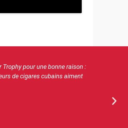
r Trophy pour une bonne raison :
teurs de cigares cubains aiment