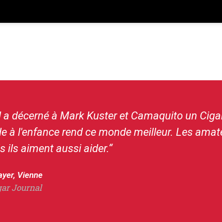
l a décerné à Mark Kuster et Camaquito un Ciga
aide à l'enfance rend ce monde meilleur. Les ama
s ils aiment aussi aider.“
ayer, Vienne
gar Journal