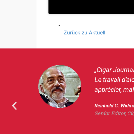
Zurück zu Aktuell
anière
„Cigar Journa
 cette
Le travail d’
apprécier, mai
Reinhold C. Widm
Senior Editor, Ci